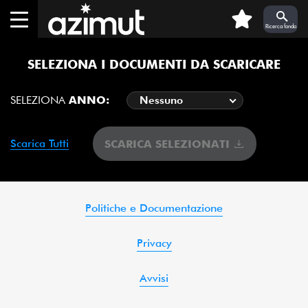
Skip to Main Content
0
Ricerca fondo
SELEZIONA I DOCUMENTI DA SCARICARE
SELEZIONA
ANNO:
Nessuno
Scarica Tutti
SCARICA SELEZIONATI
Politiche e Documentazione
Privacy
Avvisi