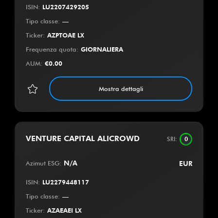
ISIN
:
LU2207429205
Tipo classe
:
—
Ticker
:
AZPTOAE LX
Frequenza quota
:
GIORNALIERA
AUM
:
€
0.00
Mostra dettagli
VENTURE CAPITAL ALICROWD
SRI
:
0
Azimut ESG
:
N/A
EUR
ISIN
:
LU2279448117
Tipo classe
:
—
Ticker
:
AZAEAEI LX