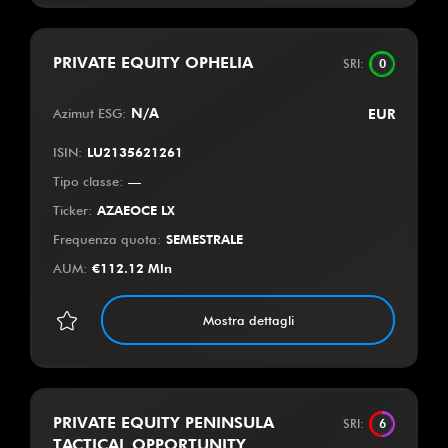
PRIVATE EQUITY OPHELIA
SRI
:
0
Azimut ESG
:
N/A
EUR
ISIN
:
LU2135621261
Tipo classe
:
—
Ticker
:
AZAEOCE LX
Frequenza quota
:
SEMESTRALE
AUM
:
€
112.12 Mln
Mostra dettagli
PRIVATE EQUITY PENINSULA
SRI
:
6
TACTICAL OPPORTUNITY