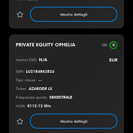
Mostra dettagli
PRIVATE EQUITY OPHELIA
SRI
:
0
Azimut ESG
:
N/A
EUR
ISIN
:
LU2184862824
Tipo classe
:
—
Ticker
:
AZAEODE LX
Frequenza quota
:
SEMESTRALE
AUM
:
€
112.12 Mln
Mostra dettagli