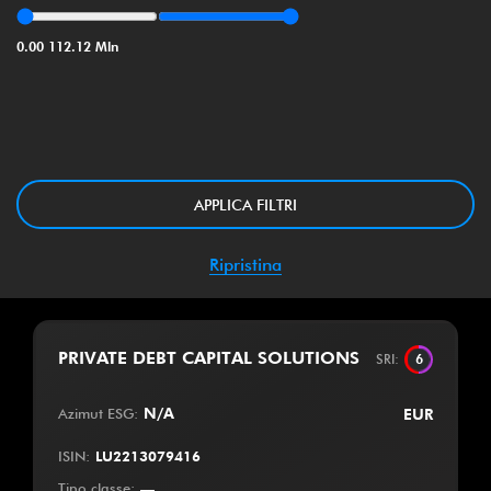
0.00
112.12 Mln
APPLICA FILTRI
Ripristina
PRIVATE DEBT CAPITAL SOLUTIONS
SRI
:
6
Azimut ESG
:
N/A
EUR
ISIN
:
LU2213079416
Tipo classe
:
—