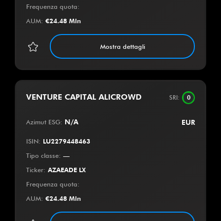
Frequenza quota
:
AUM
:
€
24.48 Mln
Mostra dettagli
VENTURE CAPITAL ALICROWD
SRI
:
0
Azimut ESG
:
N/A
EUR
ISIN
:
LU2279448463
Tipo classe
:
—
Ticker
:
AZAEADE LX
Frequenza quota
:
AUM
:
€
24.48 Mln