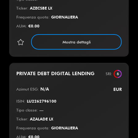
Ticker
:
AZECSBE LX
Frequenza quota
:
GIORNALIERA
AUM
:
€
0.00
Mostra dettagli
PRIVATE DEBT DIGITAL LENDING
SRI
:
6
Azimut ESG
:
N/A
EUR
ISIN
:
LU2262796100
Tipo classe
:
—
Ticker
:
AZALADE LX
Frequenza quota
:
GIORNALIERA
AUM
:
€
0.00