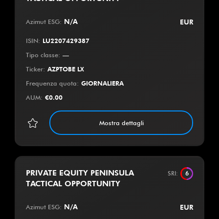
Azimut ESG
:
N/A
EUR
ISIN
:
LU2207429387
Tipo classe
:
—
Ticker
:
AZPTOBE LX
Frequenza quota
:
GIORNALIERA
AUM
:
€
0.00
Mostra dettagli
PRIVATE EQUITY PENINSULA
SRI
:
6
TACTICAL OPPORTUNITY
Azimut ESG
:
N/A
EUR