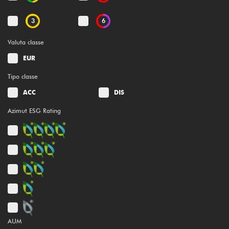
3
6
Valuta classe
EUR
Tipo classe
ACC
DIS
Azimut ESG Rating
AUM